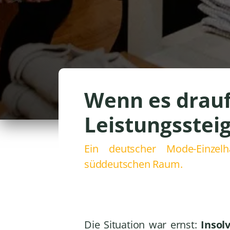
Wenn es drau
Leistungsstei
Ein deutscher Mode-Einzel
süddeutschen Raum.
Die Situation war ernst:
Insol