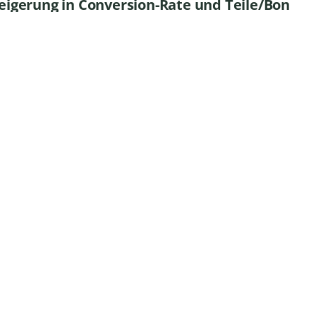
teigerung in Conversion-Rate und Teile/Bon
nschaft, Mitarbeitende in kürzester Zeit zu bege
sönlichen Erfolg und den des Unternehmens – das 
l Akademie GmbH
men mit rd. 40 Stores in Deutschland
Int. Modeunter