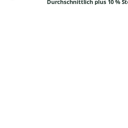
Durchschnittlich plus 10 % S
Mit hoher Expertise und Leide
weiterzuentwickeln für den per
Kerstin Aumeier
Ressortleitung, Wöhr
Internationales Modeunterneh