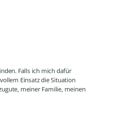
r
k
e
z
u
r
e
g
e
l
inden. Falls ich mich dafür
n
 vollem Einsatz die Situation
.
zugute, meiner Familie, meinen