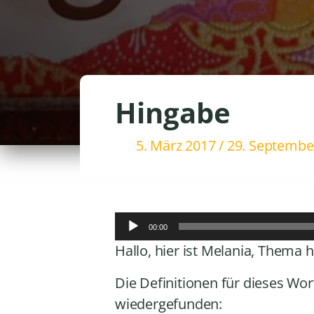
Hingabe
5. März 2017
/
29. Septembe
A
00:00
u
Hallo, hier ist Melania, Thema 
d
i
Die Definitionen für dieses Wort
o
wiedergefunden:
-