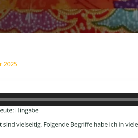
a
s
e
i
n
g
e
r 2025
b
e
n
.
heute: Hingabe
 sind vielseitig. Folgende Begriffe habe ich in vie