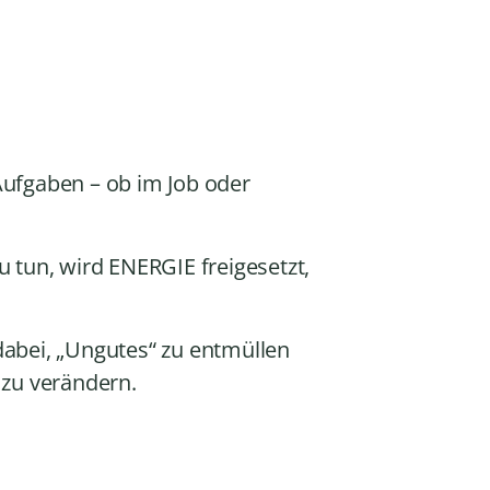
a
s
t
e
n
H
o
 Aufgaben – ob im Job oder
c
h
/
 zu tun, wird ENERGIE freigesetzt,
R
u
n
 dabei, „Ungutes“ zu entmüllen
t
 zu verändern.
e
r
b
e
n