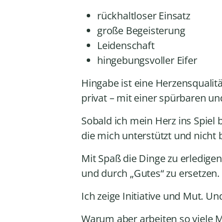
P
rückhaltloser Einsatz
l
a
große Begeisterung
y
Leidenschaft
e
hingebungsvoller Eifer
r
Hingabe ist eine Herzensqualitä
privat – mit einer spürbaren und
Sobald ich mein Herz ins Spiel br
die mich unterstützt und nicht b
Mit Spaß die Dinge zu erledigen
und durch „Gutes“ zu ersetzen.
Ich zeige Initiative und Mut. Un
Warum aber arbeiten so viele