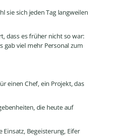
u
hl sie sich jeden Tag langweilen
t
z
e
, dass es früher nicht so war:
n
,
es gab viel mehr Personal zum
u
m
d
i
e
 einen Chef, ein Projekt, das
L
a
u
egebenheiten, die heute auf
t
s
t
 Einsatz, Begeisterung, Eifer
ä