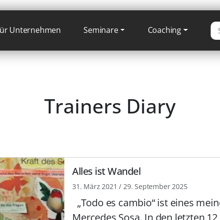
für Unternehmen
Seminare
Coaching
S
u
c
Trainers Diary
h
e
r
g
e
Alles ist Wandel
b
31. März 2021
/
29. September 2025
n
„Todo es cambio“ ist eines mein
i
Mercedes Sosa. In den letzten 12
s