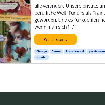
alle verändert. Unsere private, u
s
berufliche Welt. Für uns als Train
e
geworden. Und es funktioniert h
e
wenn man sich […]
r
s
Weiterlesen »
c
h
Change
Corona
Einzelhandel
geschlosse
e
wandel
i
n
e
n
h
i